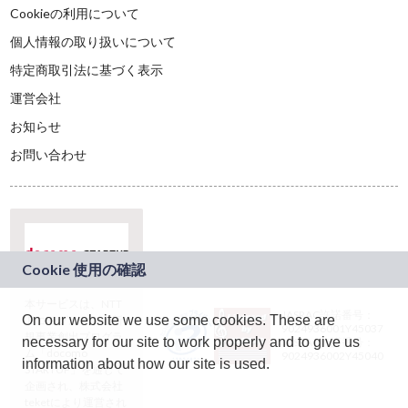
Cookieの利用について
個人情報の取り扱いについて
特定商取引法に基づく表示
運営会社
お知らせ
お問い合わせ
本サービスは、NTT
JASRAC許諾番号：
On our website we use some cookies. These are
ドコモグループの新
9024936001Y45037
規事業創出プログラ
necessary for our site to work properly and to give us
JASRAC許諾番号：
ム「docomo
9024936002Y45040
information about how our site is used.
STARTUP」を通じて
企画され、株式会社
teketにより運営され