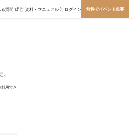
無料でイベント集客
ある質問
資料・マニュアル
ログイン
た。
在利用でき