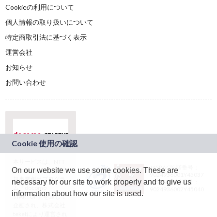
Cookieの利用について
個人情報の取り扱いについて
特定商取引法に基づく表示
運営会社
お知らせ
お問い合わせ
本サービスは、NTT
JASRAC許諾番号：
On our website we use some cookies. These are
ドコモグループの新
9024936001Y45037
規事業創出プログラ
necessary for our site to work properly and to give us
JASRAC許諾番号：
ム「docomo
9024936002Y45040
information about how our site is used.
STARTUP」を通じて
企画され、株式会社
teketにより運営され