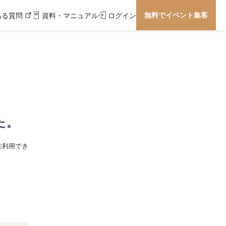
無料でイベント集客
ある質問
資料・マニュアル
ログイン
た。
在利用でき