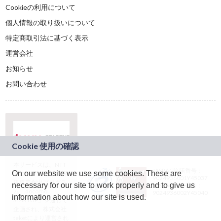
Cookieの利用について
個人情報の取り扱いについて
特定商取引法に基づく表示
運営会社
お知らせ
お問い合わせ
本サービスは、NTT
JASRAC許諾番号：
On our website we use some cookies. These are
ドコモグループの新
9024936001Y45037
規事業創出プログラ
necessary for our site to work properly and to give us
JASRAC許諾番号：
ム「docomo
9024936002Y45040
information about how our site is used.
STARTUP」を通じて
企画され、株式会社
teketにより運営され