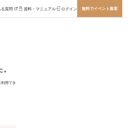
無料でイベント集客
ある質問
資料・マニュアル
ログイン
た。
在利用でき