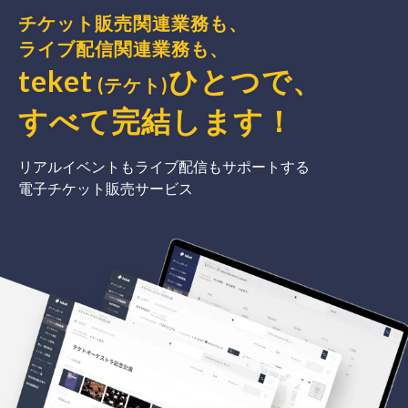
チケット販売関連業務も、
ライブ配信関連業務も、
teket
ひとつで、
(テケト)
すべて完結
します
！
リアルイベントもライブ配信もサポートする
電子チケット販売サービス