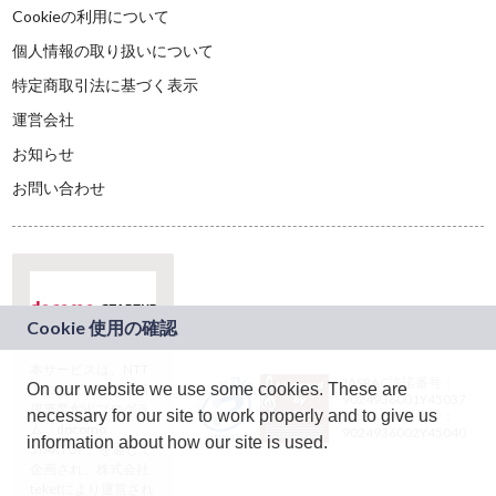
Cookieの利用について
個人情報の取り扱いについて
特定商取引法に基づく表示
運営会社
お知らせ
お問い合わせ
本サービスは、NTT
JASRAC許諾番号：
On our website we use some cookies. These are
ドコモグループの新
9024936001Y45037
規事業創出プログラ
necessary for our site to work properly and to give us
JASRAC許諾番号：
ム「docomo
9024936002Y45040
information about how our site is used.
STARTUP」を通じて
企画され、株式会社
teketにより運営され