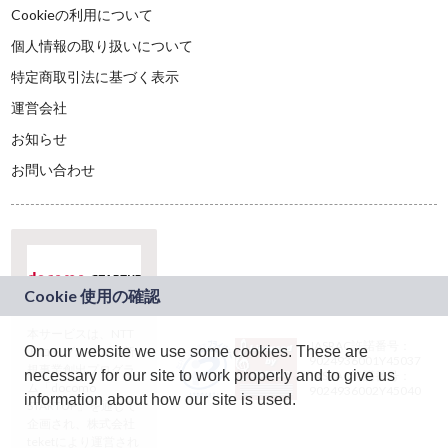
Cookieの利用について
個人情報の取り扱いについて
特定商取引法に基づく表示
運営会社
お知らせ
お問い合わせ
本サービスは、NTT
JASRAC許諾番号：
On our website we use some cookies. These are
ドコモグループの新
9024936001Y45037
規事業創出プログラ
necessary for our site to work properly and to give us
JASRAC許諾番号：
ム「docomo
9024936002Y45040
information about how our site is used.
STARTUP」を通じて
企画され、株式会社
teketにより運営され