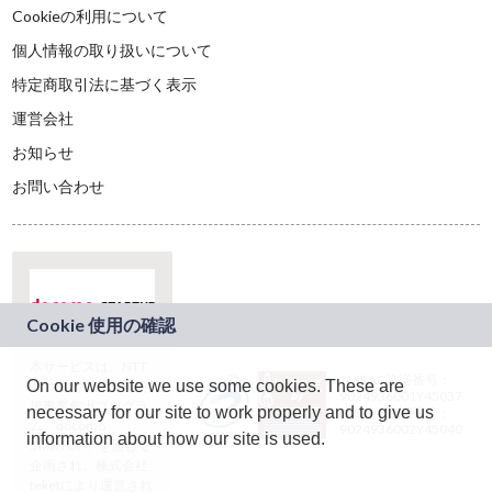
Cookieの利用について
個人情報の取り扱いについて
特定商取引法に基づく表示
運営会社
お知らせ
お問い合わせ
本サービスは、NTT
JASRAC許諾番号：
On our website we use some cookies. These are
ドコモグループの新
9024936001Y45037
規事業創出プログラ
necessary for our site to work properly and to give us
JASRAC許諾番号：
ム「docomo
9024936002Y45040
information about how our site is used.
STARTUP」を通じて
企画され、株式会社
teketにより運営され