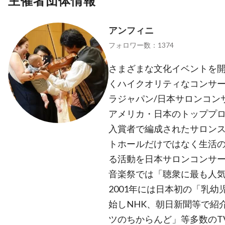
主催者団体情報
アンフィニ
フォロワー数：1374
さまざまな文化イベントを開
くハイクオリティなコンサート
ラジャパン/日本サロンコンサ
アメリカ・日本のトッププ
入賞者で編成されたサロン
トホールだけではなく生活
る活動を日本サロンコンサ
音楽祭では「聴衆に最も人
2001年には日本初の「乳
始しNHK、朝日新聞等で紹
ツのちからんど」等多数のTV