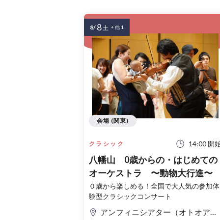
8
8/
土
+ 他 1
会場 (関東)
14:00 開
クラシック
八幡山 0歳からの・はじめての
オーケストラ 〜動物大行進〜
０歳から楽しめる！全国で大人気の参加体
験型クラシックコンサート
アンフィニシアター（オトオアシス1F）