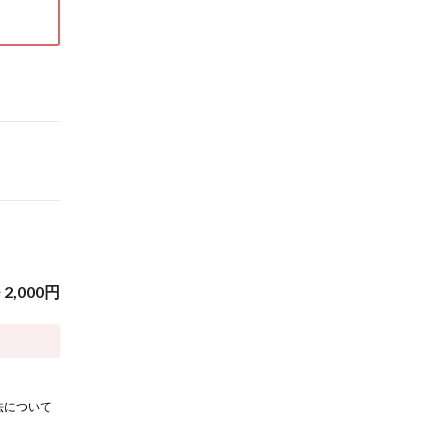
~
2,000
円
法について