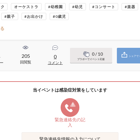
ック
オーケストラ
#幼稚園
#幼児
#コンサート
#楽器
#親子
#お出かけ
#0歳児
る
0
/ 10
205
4
0
シェアで
ブラボーでイベント応援
回閲覧
ー
コメント
当イベントは感染症対策をしています
緊急連絡先の
記
入
緊急連絡先情報の入力について