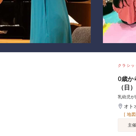
クラシッ
0歳か
（日）
乳幼児が
オト
[ 地
主