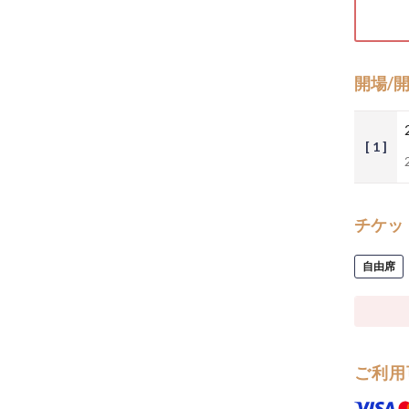
開場/
[ 1 ]
チケッ
自由席
ご利用