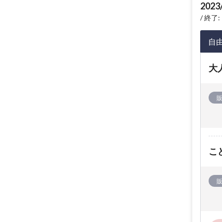
2023
終了: 
自
大
こ