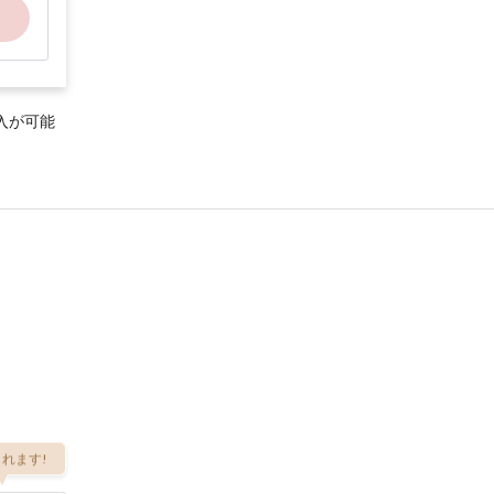
入が可能
れます!