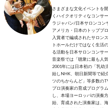
さまざまな文化イベントを開
くハイクオリティなコンサート
ラジャパン/日本サロンコンサ
アメリカ・日本のトッププ
入賞者で編成されたサロン
トホールだけではなく生活
る活動を日本サロンコンサ
音楽祭では「聴衆に最も人
2001年には日本初の「乳
始しNHK、朝日新聞等で紹
ツのちからんど」等多数のTV
プロ演奏家の育成プログラ
し、本場ヨーロッパの演奏
始、育成された演奏家は、