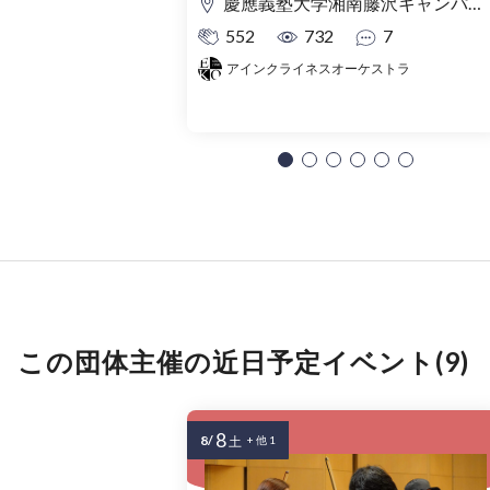
慶應義塾大学湘南藤沢キャンパス Θ館
552
732
7
アインクライネスオーケストラ
この団体主催の近日予定イベント(9)
8
8/
土
+ 他 1