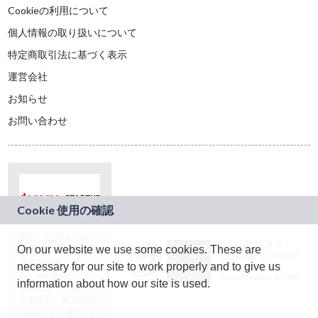
Cookieの利用について
個人情報の取り扱いについて
特定商取引法に基づく表示
運営会社
お知らせ
お問い合わせ
本サービスは、NTT
JASRAC許諾番号：
On our website we use some cookies. These are
ドコモグループの新
9024936001Y45037
規事業創出プログラ
necessary for our site to work properly and to give us
JASRAC許諾番号：
ム「docomo
9024936002Y45040
information about how our site is used.
STARTUP」を通じて
企画され、株式会社
teketにより運営され