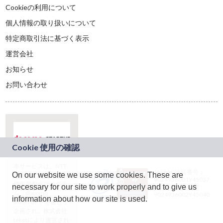
Cookieの利用について
個人情報の取り扱いについて
特定商取引法に基づく表示
運営会社
お知らせ
お問い合わせ
本サービスは、NTT
JASRAC許諾番号：
On our website we use some cookies. These are
ドコモグループの新
9024936001Y45037
規事業創出プログラ
necessary for our site to work properly and to give us
JASRAC許諾番号：
ム「docomo
9024936002Y45040
information about how our site is used.
STARTUP」を通じて
企画され、株式会社
teketにより運営され