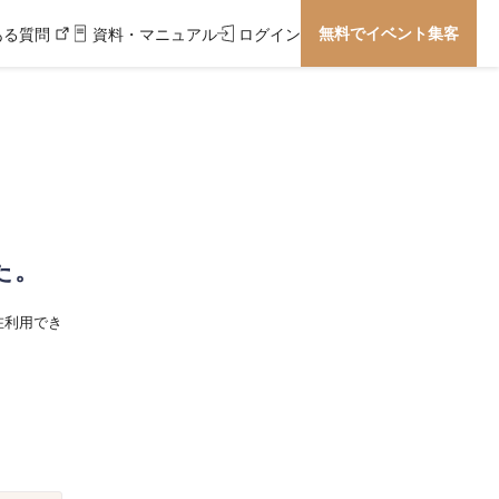
無料でイベント集客
ある質問
資料・マニュアル
ログイン
た。
在利用でき