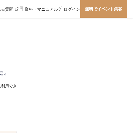
無料でイベント集客
ある質問
資料・マニュアル
ログイン
た。
在利用でき