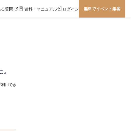
無料でイベント集客
ある質問
資料・マニュアル
ログイン
た。
在利用でき