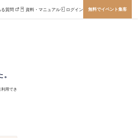
無料でイベント集客
ある質問
資料・マニュアル
ログイン
た。
在利用でき