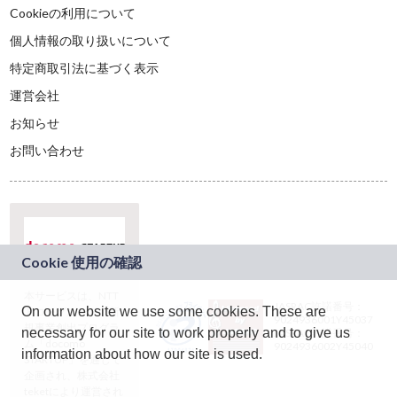
Cookieの利用について
個人情報の取り扱いについて
特定商取引法に基づく表示
運営会社
お知らせ
お問い合わせ
本サービスは、NTT
JASRAC許諾番号：
On our website we use some cookies. These are
ドコモグループの新
9024936001Y45037
規事業創出プログラ
necessary for our site to work properly and to give us
JASRAC許諾番号：
ム「docomo
9024936002Y45040
information about how our site is used.
STARTUP」を通じて
企画され、株式会社
teketにより運営され