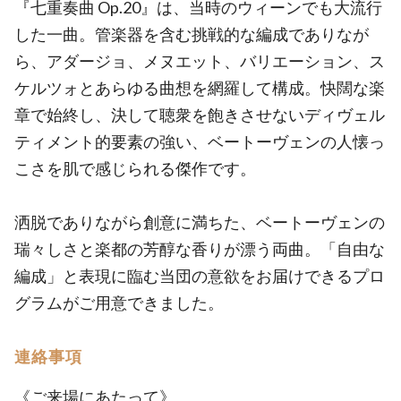
『七重奏曲 Op.20』は、当時のウィーンでも大流行
した一曲。管楽器を含む挑戦的な編成でありなが
ら、アダージョ、メヌエット、バリエーション、ス
ケルツォとあらゆる曲想を網羅して構成。快闊な楽
章で始終し、決して聴衆を飽きさせないディヴェル
ティメント的要素の強い、ベートーヴェンの人懐っ
こさを肌で感じられる傑作です。
洒脱でありながら創意に満ちた、ベートーヴェンの
瑞々しさと楽都の芳醇な香りが漂う両曲。「自由な
編成」と表現に臨む当団の意欲をお届けできるプロ
グラムがご用意できました。
連絡事項
《ご来場にあたって》