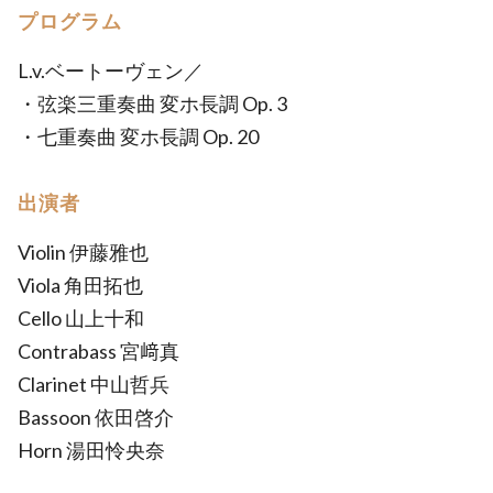
プログラム
L.v.ベートーヴェン／
・弦楽三重奏曲 変ホ長調 Op. 3
・七重奏曲 変ホ長調 Op. 20
出演者
Violin 伊藤雅也
Viola 角田拓也
Cello 山上十和
Contrabass 宮﨑真
Clarinet 中山哲兵
Bassoon 依田啓介
Horn 湯田怜央奈