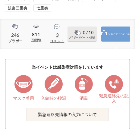
弦楽三重奏
七重奏
0
/ 10
811
246
3
シェアでイベント応
ブラボーでイベント応援
回閲覧
ブラボー
コメント
援
当イベントは感染症対策をしています
緊急連絡先の
記
マスク着用
入館時の検温
消毒
入
緊急連絡先情報の入力について