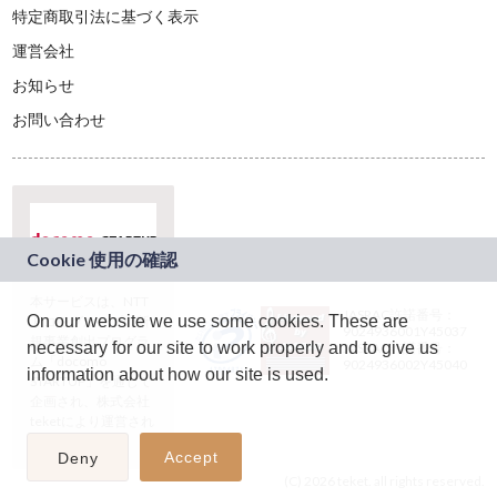
特定商取引法に基づく表示
運営会社
お知らせ
お問い合わせ
本サービスは、NTT
JASRAC許諾番号：
On our website we use some cookies. These are
ドコモグループの新
9024936001Y45037
規事業創出プログラ
necessary for our site to work properly and to give us
JASRAC許諾番号：
ム「docomo
9024936002Y45040
information about how our site is used.
STARTUP」を通じて
企画され、株式会社
teketにより運営され
ています。
Accept
Deny
(C) 2026 teket. all rights reserved.