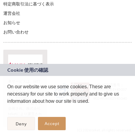
特定商取引法に基づく表示
運営会社
お知らせ
お問い合わせ
本サービスは、NTT
JASRAC許諾番号：
On our website we use some cookies. These are
ドコモグループの新
9024936001Y45037
規事業創出プログラ
necessary for our site to work properly and to give us
JASRAC許諾番号：
ム「docomo
9024936002Y45040
information about how our site is used.
STARTUP」を通じて
企画され、株式会社
teketにより運営され
ています。
Accept
Deny
(C) 2026 teket. all rights reserved.