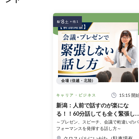
8
8/
土
+ 他 1
会場 (信越・北陸)
15:15 開
キャリア・ビジネス
新潟：人前で話すのが楽にな
る！！60分話しても全く緊張し
ない「話し方」実践セミナー
～プレゼン、スピーチ、会議で桁違いのパ
フォーマンスを発揮する話し方～
クロスパルにいがた（駐車場有） ※当日のセミナー会場は1階エレベーター入口横の掲示に表示しております。そちらをご確認ください。