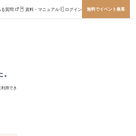
無料でイベント集客
ある質問
資料・マニュアル
ログイン
た。
在利用でき