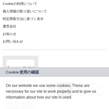
Cookieの利用について
個人情報の取り扱いについて
特定商取引法に基づく表示
運営会社
お知らせ
お問い合わせ
本サービスは、NTT
JASRAC許諾番号：
On our website we use some cookies. These are
ドコモグループの新
9024936001Y45037
規事業創出プログラ
necessary for our site to work properly and to give us
JASRAC許諾番号：
ム「docomo
9024936002Y45040
information about how our site is used.
STARTUP」を通じて
企画され、株式会社
teketにより運営され