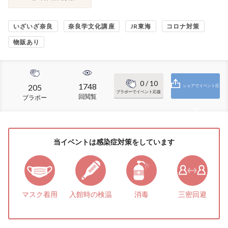
いざいざ奈良
奈良学文化講座
JR東海
コロナ対策
物販あり
0
/ 10
1748
205
シェアでイベント応
ブラボーでイベント応援
回閲覧
ブラボー
援
当イベントは感染症対策をしています
マスク着用
入館時の検温
消毒
三密回避