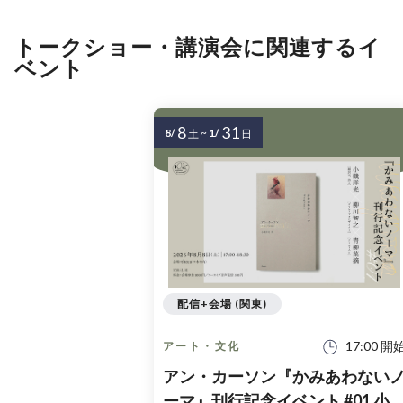
トークショー・講演会に関連するイ
ベント
8
31
8/
~
1/
土
日
配信+会場 (関東)
17:00 開
アート・文化
アン・カーソン『かみあわない
ーマ』刊行記念イベント #01 小