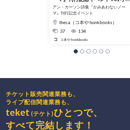
洋光× 柳川智之×青柳菜摘
アン・カーソン詩集『かみあわないノー
マ』刊行記念イベント
theca（コ本や honkbooks）
37
134
コ本や honkbooks
チケット販売関連業務も、
ライブ配信関連業務も、
teket
ひとつで、
(テケト)
すべて完結
します
！