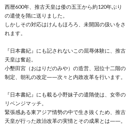
西暦600年、推古天皇は倭の五王から約120年ぶり
の遣使を隋に送りました。
しかしその対応はけんもほろろ、未開国の扱いをさ
れます。
『日本書紀』にも記されないこの屈辱体験に、推古
天皇は奮起。
小墾田宮（おはりだのみや）の造営、冠位十二階の
制定、朝礼の改定――次々と内政改革を行います。
『日本書紀』にも載る小野妹子の遣隋使は、女帝の
リベンジマッチ。
緊張感ある東アジア情勢の中で生き抜くため、推古
天皇が行った政治改革の実情とその成果とは――。