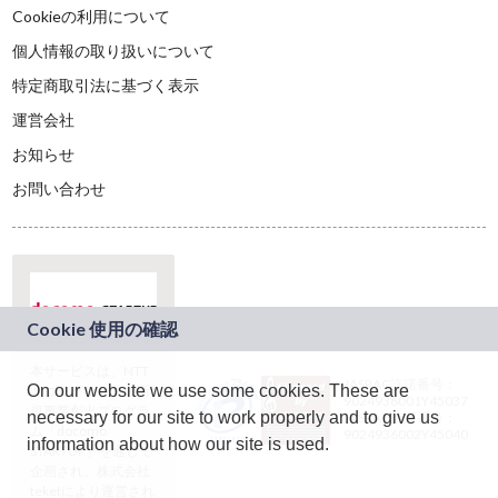
Cookieの利用について
個人情報の取り扱いについて
特定商取引法に基づく表示
運営会社
お知らせ
お問い合わせ
本サービスは、NTT
JASRAC許諾番号：
On our website we use some cookies. These are
ドコモグループの新
9024936001Y45037
規事業創出プログラ
necessary for our site to work properly and to give us
JASRAC許諾番号：
ム「docomo
9024936002Y45040
information about how our site is used.
STARTUP」を通じて
企画され、株式会社
teketにより運営され