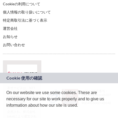
Cookieの利用について
個人情報の取り扱いについて
特定商取引法に基づく表示
運営会社
お知らせ
お問い合わせ
本サービスは、NTT
JASRAC許諾番号：
On our website we use some cookies. These are
ドコモグループの新
9024936001Y45037
規事業創出プログラ
necessary for our site to work properly and to give us
JASRAC許諾番号：
ム「docomo
9024936002Y45040
information about how our site is used.
STARTUP」を通じて
企画され、株式会社
teketにより運営され