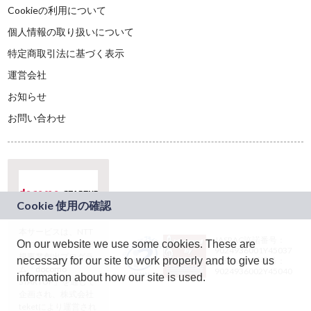
Cookieの利用について
個人情報の取り扱いについて
特定商取引法に基づく表示
運営会社
お知らせ
お問い合わせ
本サービスは、NTT
JASRAC許諾番号：
On our website we use some cookies. These are
ドコモグループの新
9024936001Y45037
規事業創出プログラ
necessary for our site to work properly and to give us
JASRAC許諾番号：
ム「docomo
9024936002Y45040
information about how our site is used.
STARTUP」を通じて
企画され、株式会社
teketにより運営され