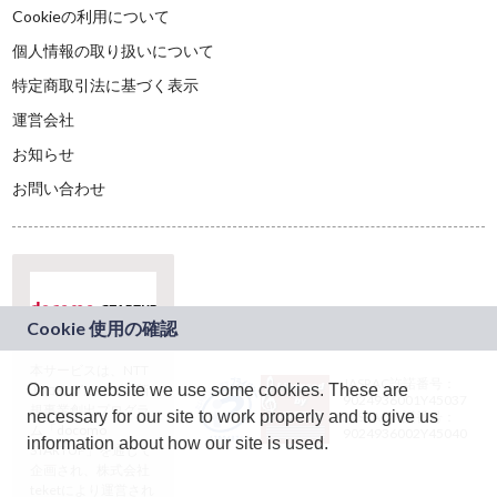
Cookieの利用について
個人情報の取り扱いについて
特定商取引法に基づく表示
運営会社
お知らせ
お問い合わせ
本サービスは、NTT
JASRAC許諾番号：
On our website we use some cookies. These are
ドコモグループの新
9024936001Y45037
規事業創出プログラ
necessary for our site to work properly and to give us
JASRAC許諾番号：
ム「docomo
9024936002Y45040
information about how our site is used.
STARTUP」を通じて
企画され、株式会社
teketにより運営され