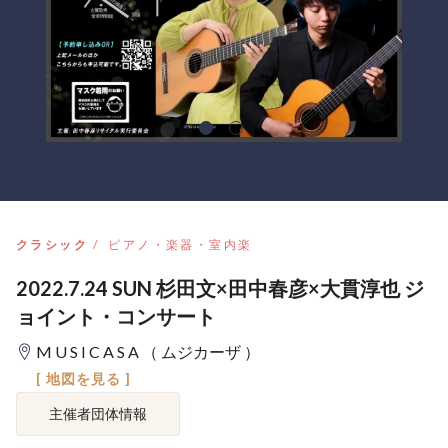
クラシック
ピアノ・楽器・室内楽
2022.7.24 SUN 杉田文×田中春彦×大貫淳也 ジ
ョイント・コンサート
M U S I C A S A （ ムジカーザ ）
[ 地図を見る ]
主催者団体情報