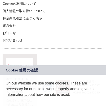
Cookieの利用について
個人情報の取り扱いについて
特定商取引法に基づく表示
運営会社
お知らせ
お問い合わせ
本サービスは、NTT
JASRAC許諾番号：
On our website we use some cookies. These are
ドコモグループの新
9024936001Y45037
規事業創出プログラ
necessary for our site to work properly and to give us
JASRAC許諾番号：
ム「docomo
9024936002Y45040
information about how our site is used.
STARTUP」を通じて
企画され、株式会社
teketにより運営され