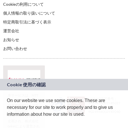
Cookieの利用について
個人情報の取り扱いについて
特定商取引法に基づく表示
運営会社
お知らせ
お問い合わせ
本サービスは、NTT
JASRAC許諾番号：
On our website we use some cookies. These are
ドコモグループの新
9024936001Y45037
規事業創出プログラ
necessary for our site to work properly and to give us
JASRAC許諾番号：
ム「docomo
9024936002Y45040
information about how our site is used.
STARTUP」を通じて
企画され、株式会社
teketにより運営され