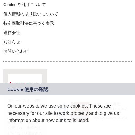
Cookieの利用について
個人情報の取り扱いについて
特定商取引法に基づく表示
運営会社
お知らせ
お問い合わせ
本サービスは、NTT
JASRAC許諾番号：
On our website we use some cookies. These are
ドコモグループの新
9024936001Y45037
規事業創出プログラ
necessary for our site to work properly and to give us
JASRAC許諾番号：
ム「docomo
9024936002Y45040
information about how our site is used.
STARTUP」を通じて
企画され、株式会社
teketにより運営され