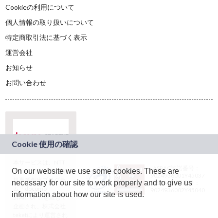
Cookieの利用について
個人情報の取り扱いについて
特定商取引法に基づく表示
運営会社
お知らせ
お問い合わせ
本サービスは、NTT
JASRAC許諾番号：
On our website we use some cookies. These are
ドコモグループの新
9024936001Y45037
規事業創出プログラ
necessary for our site to work properly and to give us
JASRAC許諾番号：
ム「docomo
9024936002Y45040
information about how our site is used.
STARTUP」を通じて
企画され、株式会社
teketにより運営され