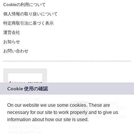
Cookieの利用について
個人情報の取り扱いについて
特定商取引法に基づく表示
運営会社
お知らせ
お問い合わせ
本サービスは、NTT
JASRAC許諾番号：
On our website we use some cookies. These are
ドコモグループの新
9024936001Y45037
規事業創出プログラ
necessary for our site to work properly and to give us
JASRAC許諾番号：
ム「docomo
9024936002Y45040
information about how our site is used.
STARTUP」を通じて
企画され、株式会社
teketにより運営され