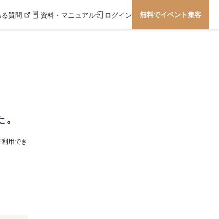
無料でイベント集客
ある質問
資料・マニュアル
ログイン
た。
在利用でき