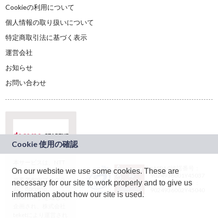
Cookieの利用について
個人情報の取り扱いについて
特定商取引法に基づく表示
運営会社
お知らせ
お問い合わせ
本サービスは、NTT
JASRAC許諾番号：
On our website we use some cookies. These are
ドコモグループの新
9024936001Y45037
規事業創出プログラ
necessary for our site to work properly and to give us
JASRAC許諾番号：
ム「docomo
9024936002Y45040
information about how our site is used.
STARTUP」を通じて
企画され、株式会社
teketにより運営され