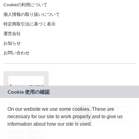
Cookieの利用について
個人情報の取り扱いについて
特定商取引法に基づく表示
運営会社
お知らせ
お問い合わせ
本サービスは、NTT
JASRAC許諾番号：
On our website we use some cookies. These are
ドコモグループの新
9024936001Y45037
規事業創出プログラ
necessary for our site to work properly and to give us
JASRAC許諾番号：
ム「docomo
9024936002Y45040
information about how our site is used.
STARTUP」を通じて
企画され、株式会社
teketにより運営され