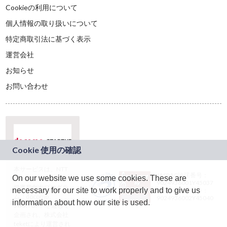
Cookieの利用について
個人情報の取り扱いについて
特定商取引法に基づく表示
運営会社
お知らせ
お問い合わせ
本サービスは、NTT
JASRAC許諾番号：
On our website we use some cookies. These are
ドコモグループの新
9024936001Y45037
規事業創出プログラ
necessary for our site to work properly and to give us
JASRAC許諾番号：
ム「docomo
9024936002Y45040
information about how our site is used.
STARTUP」を通じて
企画され、株式会社
teketにより運営され