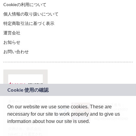
Cookieの利用について
個人情報の取り扱いについて
特定商取引法に基づく表示
運営会社
お知らせ
お問い合わせ
本サービスは、NTT
JASRAC許諾番号：
On our website we use some cookies. These are
ドコモグループの新
9024936001Y45037
規事業創出プログラ
necessary for our site to work properly and to give us
JASRAC許諾番号：
ム「docomo
9024936002Y45040
information about how our site is used.
STARTUP」を通じて
企画され、株式会社
teketにより運営され