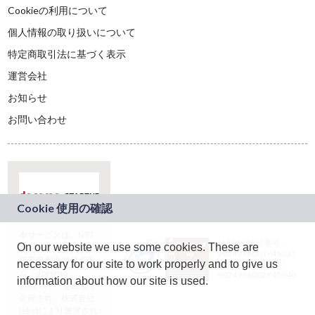
Cookieの利用について
個人情報の取り扱いについて
特定商取引法に基づく表示
運営会社
お知らせ
お問い合わせ
本サービスは、NTT
JASRAC許諾番号：
On our website we use some cookies. These are
ドコモグループの新
9024936001Y45037
規事業創出プログラ
necessary for our site to work properly and to give us
JASRAC許諾番号：
ム「docomo
9024936002Y45040
information about how our site is used.
STARTUP」を通じて
企画され、株式会社
teketにより運営され