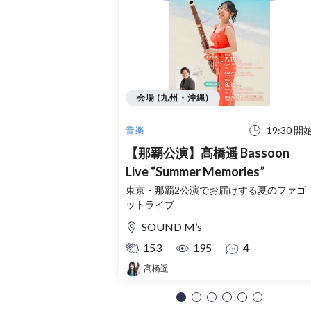
会場 (九州・沖縄)
19:30 開
音楽
【那覇公演】髙橋遥 Bassoon
Live “Summer Memories”
東京・那覇2公演でお届けする夏のファゴ
ットライブ
SOUND M’s
153
195
4
髙橋遥