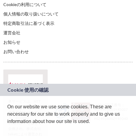
Cookieの利用について
個人情報の取り扱いについて
特定商取引法に基づく表示
運営会社
お知らせ
お問い合わせ
本サービスは、NTT
JASRAC許諾番号：
On our website we use some cookies. These are
ドコモグループの新
9024936001Y45037
規事業創出プログラ
necessary for our site to work properly and to give us
JASRAC許諾番号：
ム「docomo
9024936002Y45040
information about how our site is used.
STARTUP」を通じて
企画され、株式会社
teketにより運営され