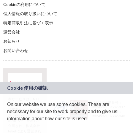
Cookieの利用について
個人情報の取り扱いについて
特定商取引法に基づく表示
運営会社
お知らせ
お問い合わせ
本サービスは、NTT
JASRAC許諾番号：
On our website we use some cookies. These are
ドコモグループの新
9024936001Y45037
規事業創出プログラ
necessary for our site to work properly and to give us
JASRAC許諾番号：
ム「docomo
9024936002Y45040
information about how our site is used.
STARTUP」を通じて
企画され、株式会社
teketにより運営され