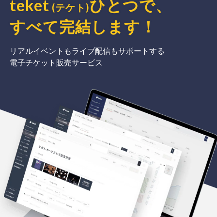
teket
ひとつで、
(テケト)
すべて完結
します
！
リアルイベントもライブ配信もサポートする
電子チケット販売サービス