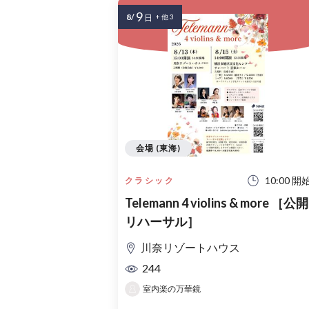
9
8/
日
+ 他 3
会場 (東海)
10:00 開
クラシック
Telemann 4 violins & more ［公開
リハーサル］
川奈リゾートハウス
244
室内楽の万華鏡