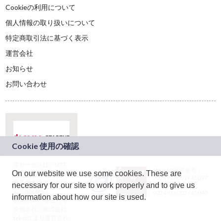
Cookieの利用について
個人情報の取り扱いについて
特定商取引法に基づく表示
運営会社
お知らせ
お問い合わせ
本サービスは、NTT
JASRAC許諾番号：
On our website we use some cookies. These are
ドコモグループの新
9024936001Y45037
規事業創出プログラ
necessary for our site to work properly and to give us
JASRAC許諾番号：
ム「docomo
9024936002Y45040
information about how our site is used.
STARTUP」を通じて
企画され、株式会社
teketにより運営され