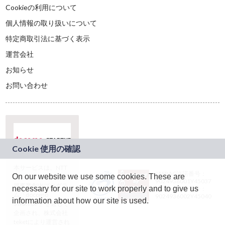
Cookieの利用について
個人情報の取り扱いについて
特定商取引法に基づく表示
運営会社
お知らせ
お問い合わせ
本サービスは、NTT
JASRAC許諾番号：
On our website we use some cookies. These are
ドコモグループの新
9024936001Y45037
規事業創出プログラ
necessary for our site to work properly and to give us
JASRAC許諾番号：
ム「docomo
9024936002Y45040
information about how our site is used.
STARTUP」を通じて
企画され、株式会社
teketにより運営され