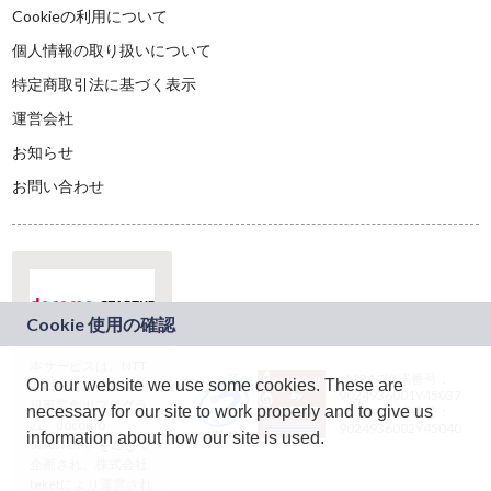
Cookieの利用について
個人情報の取り扱いについて
特定商取引法に基づく表示
運営会社
お知らせ
お問い合わせ
本サービスは、NTT
JASRAC許諾番号：
On our website we use some cookies. These are
ドコモグループの新
9024936001Y45037
規事業創出プログラ
necessary for our site to work properly and to give us
JASRAC許諾番号：
ム「docomo
9024936002Y45040
information about how our site is used.
STARTUP」を通じて
企画され、株式会社
teketにより運営され