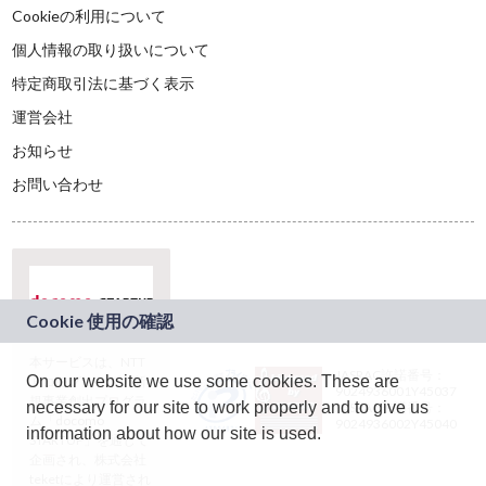
Cookieの利用について
個人情報の取り扱いについて
特定商取引法に基づく表示
運営会社
お知らせ
お問い合わせ
本サービスは、NTT
JASRAC許諾番号：
On our website we use some cookies. These are
ドコモグループの新
9024936001Y45037
規事業創出プログラ
necessary for our site to work properly and to give us
JASRAC許諾番号：
ム「docomo
9024936002Y45040
information about how our site is used.
STARTUP」を通じて
企画され、株式会社
teketにより運営され